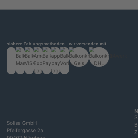
sichere Zahlungsmethoden
wir versenden mit
N
S
Solisa GmbH
B
Pfeifergasse 2a
Z
90402 Nürnberg